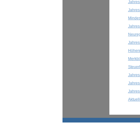
Jahres
Jahres
Mindes
Jahres
Neureg
Jahres
Höhere
Merkbl
Steuer
Jahres
Jahres
Jahres
Aktuel