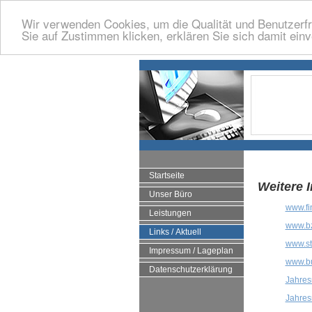
Wir verwenden Cookies, um die Qualität und Benutzerfr
Sie auf Zustimmen klicken, erklären Sie sich damit ein
Startseite
Weitere 
Unser Büro
www.fi
Leistungen
www.bz
Links / Aktuell
www.st
Impressum / Lageplan
www.bu
Datenschutzerklärung
Jahres
Jahres